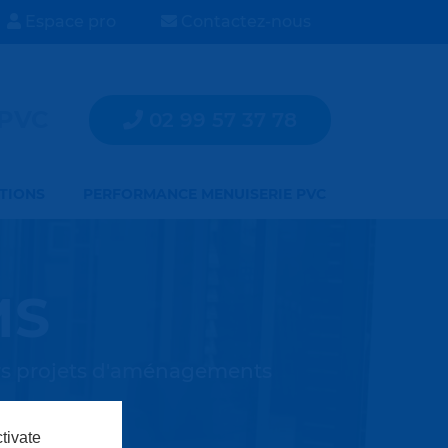
Espace pro
Contactez-nous
 PVC
02 99 57 37 78
ATIONS
PERFORMANCE MENUISERIE PVC
MS
rs projets d'aménagements
tivate