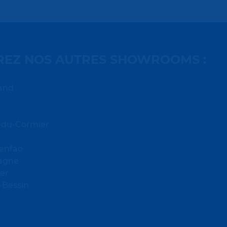
EZ NOS AUTRES SHOWROOMS :
rand
-du-Cormier
enfao
tagne
Mer
-Bessin