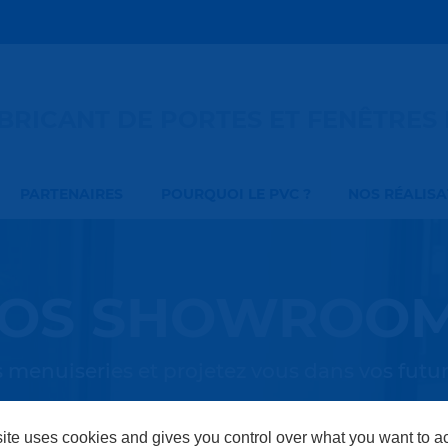
BRICANT DE PORTES ET FENÊTRES
PARTENAIRES
POURQUOI LE PVC ?
NOS RÉALIS
OS SHOWROO
menuiseries et projetez vous dans vos futu
site uses cookies and gives you control over what you want to ac