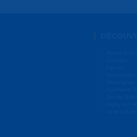
DÉCOUVR
Plélan-le-G
Guichen
Pipriac
Saint-Aubin
Merdrignac
Guémené-P
Dol-de-Bre
Isigny-sur-
Le Breuil-en