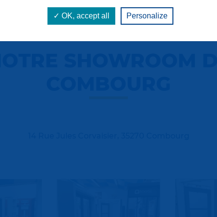
✓ OK, accept all
Personalize
NOTRE SHOWROOM D
COMBOURG
14 Rue Jules Corvaisier, 35270 Combourg