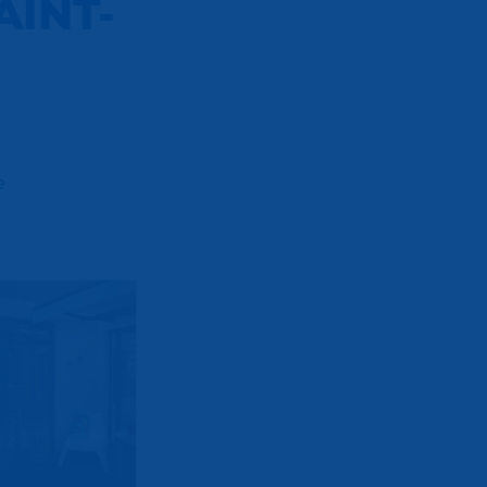
INT-
e