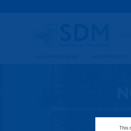
FA
QUI SOMMES-NOUS ?
NOS PRODUITS
N
Découvrez nos showrooms 
This 