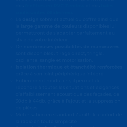
des
fenêtres en PVC Zendow
et des
baies
coulissantes iSlide#neo
.
Le
design
sobre et actuel du coffre ainsi que
la
large gamme de couleurs
disponibles lui
permettront de s’adapter parfaitement au
style de votre intérieur.
De
nombreuses possibilités de manœuvres
sont disponibles : tirage direct, tringle,
oscillante, sangle et motorisation.
Isolation thermique et étanchéité renforcées
grâce à son joint périphérique intégré.
Entièrement modulaire, il permet de
répondre à toutes les situations et exigences
d’affaiblissement acoustique des façades, de
30db à 44db, grâce à l’ajout et la suppression
de pièces.
Motorisation en standard ZuniR : le confort de
la radio en toute simplicité